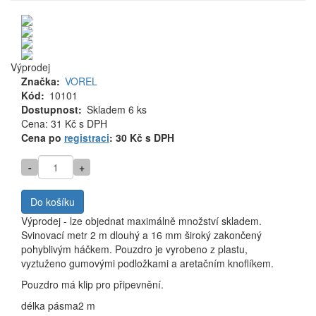
Výprodej
Značka
VOREL
Kód
10101
Dostupnost
Skladem 6 ks
Cena
Cena: 31 Kč
s DPH
MJ
Cena po
registraci
: 30 Kč s DPH
-
+
Do košíku
Výprodej - lze objednat maximálně množství skladem.
Svinovací metr 2 m dlouhý a 16 mm široký zakončený
pohyblivým háčkem. Pouzdro je vyrobeno z plastu,
vyztuženo gumovými podložkami a aretačním knoflíkem.
Pouzdro má klip pro připevnění.
délka pásma
2 m