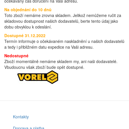
očekávaný čas doručení na Vaši adresu.
Na objednání do 10 dnů
Toto zboží nemáme zrovna skladem. Jelikož nemůžeme ručit za
skladovou dostupnost našich dodavatelů, berte tento údaj jako
dobu obvyklou k odeslání.
Dostupné 31.12.2022
Termín informuje o očekávaném naskladnění u našich dodavatelů
a tedy i přibližném datu expedice na Vaši adresu.
Nedostupné
Zboží momentálně nemáme skladem my, ani naši dodavatelé.
Vbudoucnu však zboží bude opět dostupné.
Kontakty
Footer
Doprava a platba