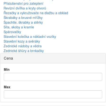
Příslušenství pro zateplení
Revizní dvířka a kryty otvorů
Řezačky a vykružovače na dlažbu a obklad
Škrabáky a brusné mřížky
Špachtle, škrabky a stěrky
Síta, skoby a kramle
Spárovačky
Stavební kolečka a nákladní vozíky
Stavební kozy a svěráky
Zednické nádoby a vědra
Zednické šňůry a brnkačky
Cena
Min
Max