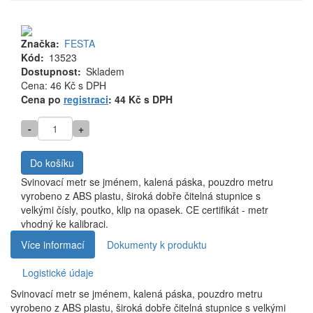
Značka
FESTA
Kód
13523
Dostupnost
Skladem
Cena
Cena: 46 Kč
s DPH
MJ
Cena po
registraci
: 44 Kč s DPH
-
+
Do košíku
Svinovací metr se jménem, kalená páska, pouzdro metru
vyrobeno z ABS plastu, široká dobře čitelná stupnice s
velkými čísly, poutko, klip na opasek. CE certifikát - metr
vhodný ke kalibraci.
Více informací
Dokumenty k produktu
Logistické údaje
Svinovací metr se jménem, kalená páska, pouzdro metru
vyrobeno z ABS plastu, široká dobře čitelná stupnice s velkými