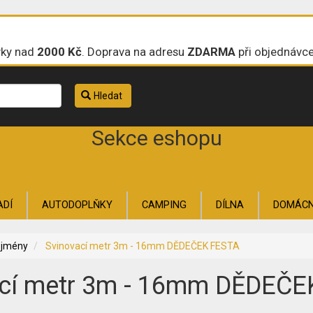
vky nad
2000 Kč
. Doprava na adresu
ZDARMA
při objednávc
Hledat
Sekce eshopu
ADÍ
AUTODOPLŇKY
CAMPING
DÍLNA
DOMÁC
ZAHRADA
ZAHRADNÍ TECHNIKA
ŽELEZÁŘSKÉ ZB
 jmény
Svinovací metr 3m - 16mm DĚDEČEK FESTA
ací metr 3m - 16mm DĚDEČE