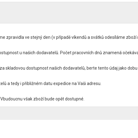
zpravidla ve stejný den (v případě víkendů a svátků odesíláme zboží n
tupnost u našich dodavatelů. Počet pracovních dnů znamená očekávan
 skladovou dostupnost našich dodavatelů, berte tento údaj jako dobu 
ů a tedy i přibližném datu expedice na Vaši adresu.
Vbudoucnu však zboží bude opět dostupné.