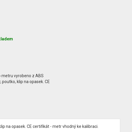
kladem
o metru vyrobeno z ABS
y, poutko, klip na opasek. CE
p na opasek. CE certifikát - metr vhodný ke kalibraci.