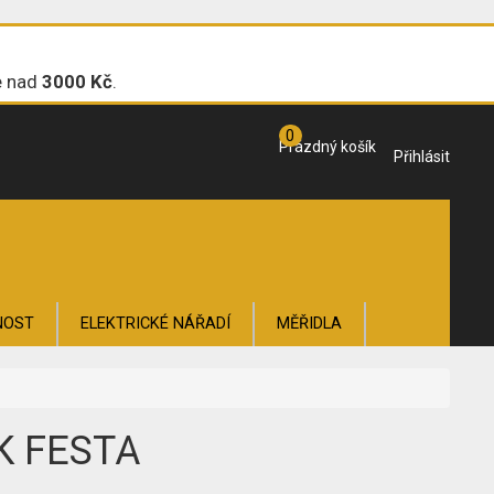
e nad
3000 Kč
.
0
Prázdný košík
Přihlásit
NOST
ELEKTRICKÉ NÁŘADÍ
MĚŘIDLA
OŽÍ
K FESTA