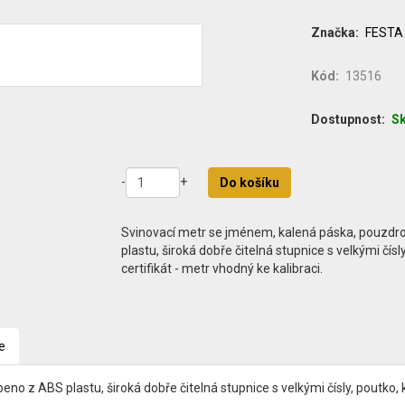
Značka
FESTA
Kód
13516
Dostupnost
S
-
+
Do košíku
Svinovací metr se jménem, kalená páska, pouzdr
plastu, široká dobře čitelná stupnice s velkými čísl
certifikát - metr vhodný ke kalibraci.
e
z ABS plastu, široká dobře čitelná stupnice s velkými čísly, poutko, kli