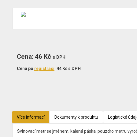
Cena
Cena: 46 Kč
s DPH
MJ
Cena po
registraci
: 44 Kč s DPH
Více informací
Dokumenty k produktu
Logistické údaj
Svinovací metr se jménem, kalená páska, pouzdro metru vyrobeno 