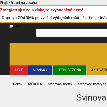
Přejít k hlavnímu obsahu
Zaregistrujte se a získejte zvýhodněné ceny!
Doprava
ZDARMA
při využití
výdejních míst
již od objedná
AKCE
NOVINKY
LETNÍ SEZÓNA
AKU NÁŘ
ŘEZNÉ A BRUSNÉ NÁSTROJE
STAVBA
VRTÁNÍ
Domů
MĚŘIDLA
Svinovací metry
Svinovací metry se
Svinov