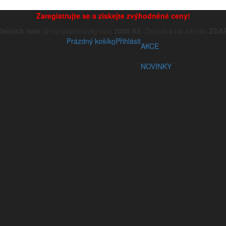
Zaregistrujte se a získejte zvýhodněné ceny!
dejních míst
již od objednávky nad
2000 Kč
. Doprava na adresu
ZDA
Prázdný košík
Přihlásit
0
AKCE
NOVINKY