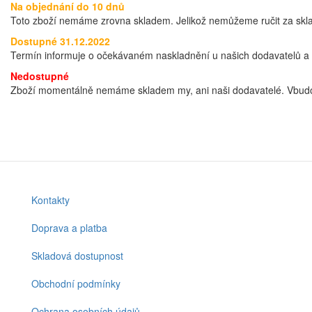
Na objednání do 10 dnů
Toto zboží nemáme zrovna skladem. Jelikož nemůžeme ručit za sklad
Dostupné 31.12.2022
Termín informuje o očekávaném naskladnění u našich dodavatelů a t
Nedostupné
Zboží momentálně nemáme skladem my, ani naši dodavatelé. Vbudo
Kontakty
Footer
menu
Doprava a platba
Skladová dostupnost
Obchodní podmínky
Ochrana osobních údajů