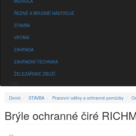
MĚŘIDLA
ŘEZNÉ A BRUSNÉ NÁSTROJE
STAVBA
VRTÁNÍ
ZAHRADA
ZAHRADNÍ TECHNIKA
ŽELEZÁŘSKÉ ZBOŽÍ
Další
Domů
STAVBA
Pracovní oděvy a ochranné pomůcky
Oc
Brýle ochranné čiré RIC