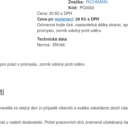
Značka
RICHMANN
Kód
PC0002
Cena
Cena: 30 Kč
s DPH
MJ
Cena po
registraci
: 29 Kč s DPH
Ochranné brýle čiré, nastavitelná délka stranic, sp
průmyslu, zorník odolný proti oděru
Technická data
Norma:
EN166
 pro práci v průmyslu, zorník odolný proti oděru
ti
idla ve stejný den (v případě víkendů a svátků odesíláme zboží násl
t u našich dodavatelů. Počet pracovních dnů znamená očekávaný čas