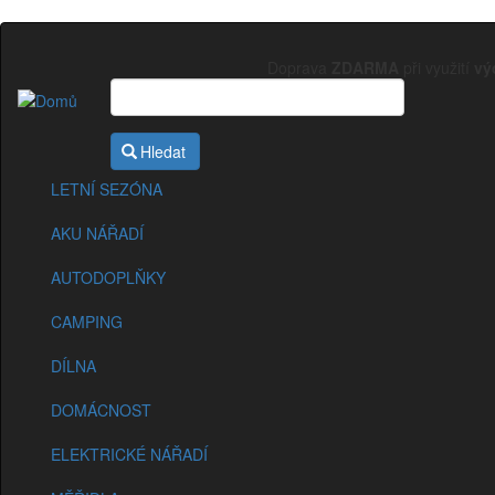
Přejít
k
Doprava
ZDARMA
při využití
vý
hlavnímu
obsahu
Sekce
eshopu
Hledat
LETNÍ SEZÓNA
AKU NÁŘADÍ
AUTODOPLŇKY
CAMPING
DÍLNA
DOMÁCNOST
ELEKTRICKÉ NÁŘADÍ