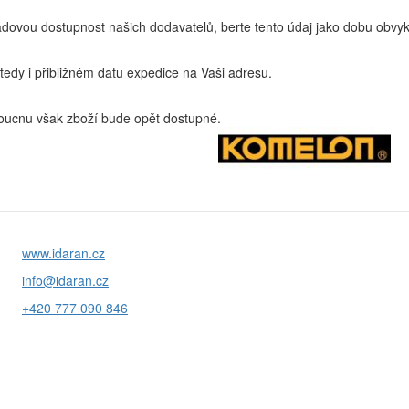
ovou dostupnost našich dodavatelů, berte tento údaj jako dobu obvyk
edy i přibližném datu expedice na Vaši adresu.
ucnu však zboží bude opět dostupné.
www.idaran.cz
info@idaran.cz
+420 777 090 846