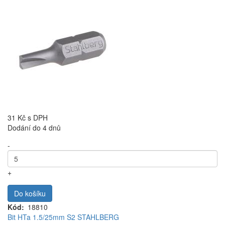
31 Kč
s DPH
Dodání do 4 dnů
-
+
Do košíku
Kód
18810
Bit HTa 1.5/25mm S2 STAHLBERG