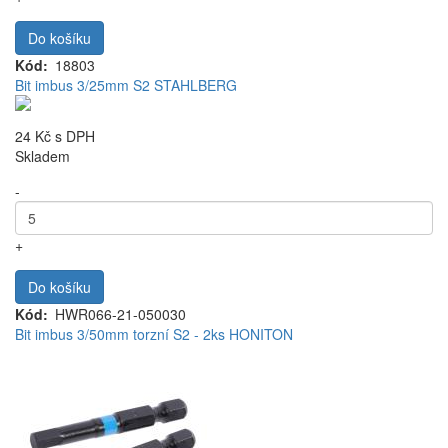
Do košíku
Kód
18803
Bit imbus 3/25mm S2 STAHLBERG
24 Kč
s DPH
Skladem
-
+
Do košíku
Kód
HWR066-21-050030
Bit imbus 3/50mm torzní S2 - 2ks HONITON