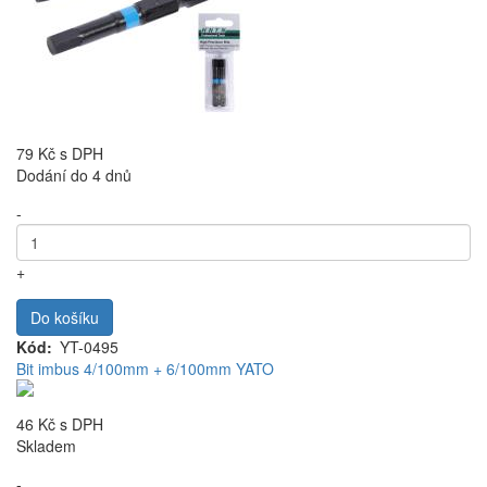
79 Kč
s DPH
Dodání do 4 dnů
-
+
Do košíku
Kód
YT-0495
Bit imbus 4/100mm + 6/100mm YATO
46 Kč
s DPH
Skladem
-