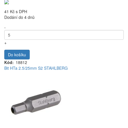
41 Kč
s DPH
Dodání do 4 dnů
-
+
Do košíku
Kód
18812
Bit HTa 2.5/25mm S2 STAHLBERG