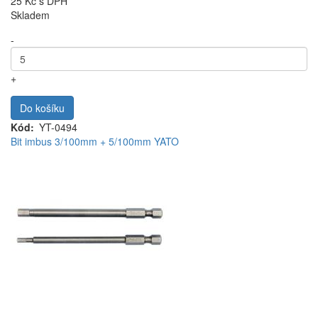
25 Kč
s DPH
Skladem
-
+
Do košíku
Kód
YT-0494
Bit imbus 3/100mm + 5/100mm YATO