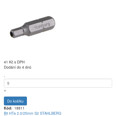
41 Kč
s DPH
Dodání do 4 dnů
-
+
Do košíku
Kód
18811
Bit HTa 2.0/25mm S2 STAHLBERG