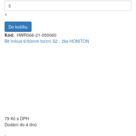
+
Do košíku
Kód
HWR066-21-050060
Bit imbus 6/50mm torzní S2 - 2ks HONITON
79 Kč
s DPH
Dodání do 4 dnů
-