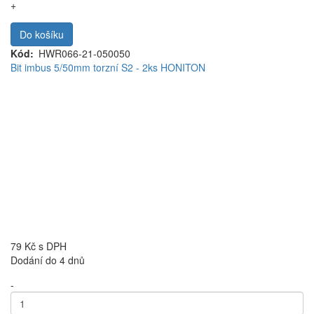
+
Do košíku
Kód
HWR066-21-050050
Bit imbus 5/50mm torzní S2 - 2ks HONITON
79 Kč
s DPH
Dodání do 4 dnů
-