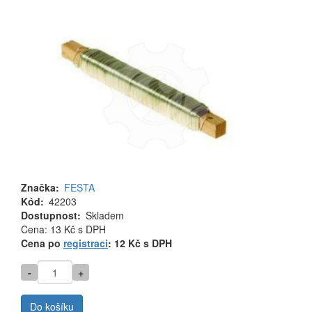
Značka
FESTA
Kód
42203
Dostupnost
Skladem
Cena
Cena: 13 Kč
s DPH
MJ
Cena po
registraci
: 12 Kč s DPH
-
+
Do košíku