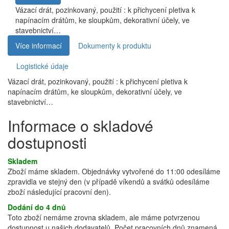
Vázací drát, pozinkovaný, použití : k přichycení pletiva k
napínacím drátům, ke sloupkům, dekorativní účely, ve
stavebnictví…
Více informací
Dokumenty k produktu
Logistické údaje
Vázací drát, pozinkovaný, použití : k přichycení pletiva k
napínacím drátům, ke sloupkům, dekorativní účely, ve
stavebnictví…
Informace o skladové
dostupnosti
Skladem
Zboží máme skladem. Objednávky vytvořené do 11:00 odesíláme
zpravidla ve stejný den (v případě víkendů a svátků odesíláme
zboží následující pracovní den).
Dodání do 4 dnů
Toto zboží nemáme zrovna skladem, ale máme potvrzenou
dostupnost u našich dodavatelů. Počet pracovních dnů znamená