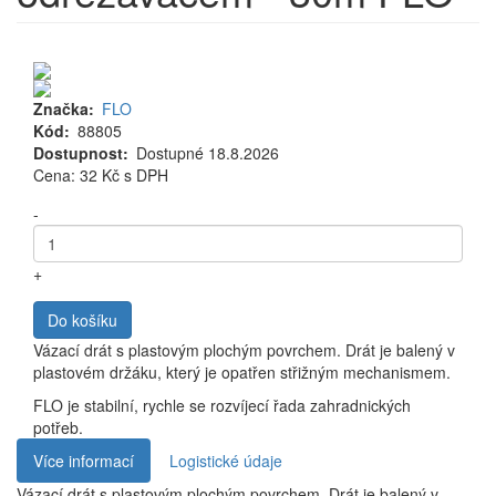
Značka
FLO
Kód
88805
Dostupnost
Dostupné 18.8.2026
Cena
Cena: 32 Kč
s DPH
MJ
-
+
Do košíku
Vázací drát s plastovým plochým povrchem. Drát je balený v
plastovém držáku, který je opatřen střižným mechanismem.
FLO je stabilní, rychle se rozvíjecí řada zahradnických
potřeb.
Více informací
Logistické údaje
Vázací drát s plastovým plochým povrchem. Drát je balený v