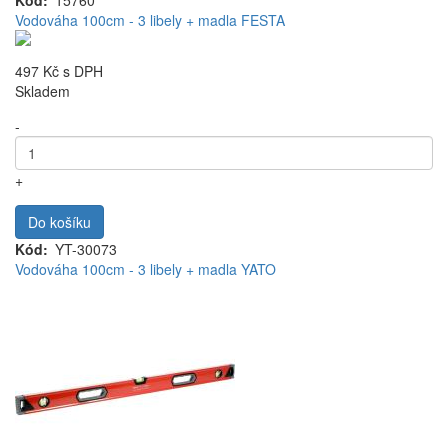
Kód
15760
Vodováha 100cm - 3 libely + madla FESTA
497 Kč
s DPH
Skladem
-
+
Do košíku
Kód
YT-30073
Vodováha 100cm - 3 libely + madla YATO