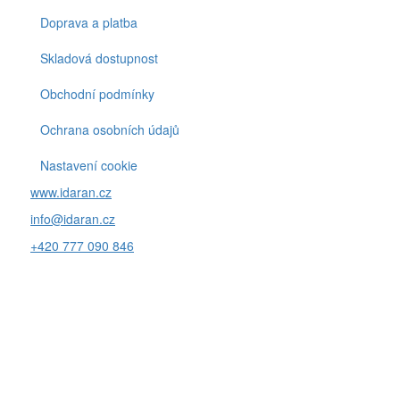
Footer
menu
Doprava a platba
Skladová dostupnost
Obchodní podmínky
Ochrana osobních údajů
Nastavení cookie
www.idaran.cz
info@idaran.cz
+420 777 090 846