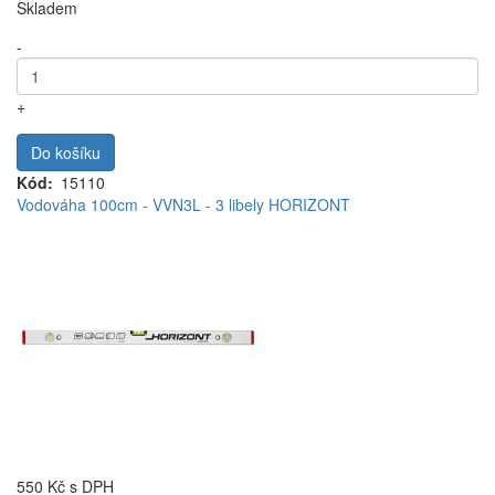
Skladem
-
+
Do košíku
Kód
15110
Vodováha 100cm - VVN3L - 3 libely HORIZONT
550 Kč
s DPH