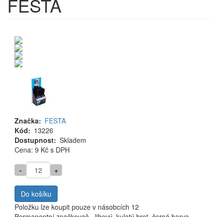
FESTA
Značka
FESTA
Kód
13226
Dostupnost
Skladem
Cena
Cena: 9 Kč
s DPH
MJ
-
+
Do košíku
Položku lze koupit pouze v násobcích 12
Permanentní značkovač - lihový, kulatý hrot, černá barva.