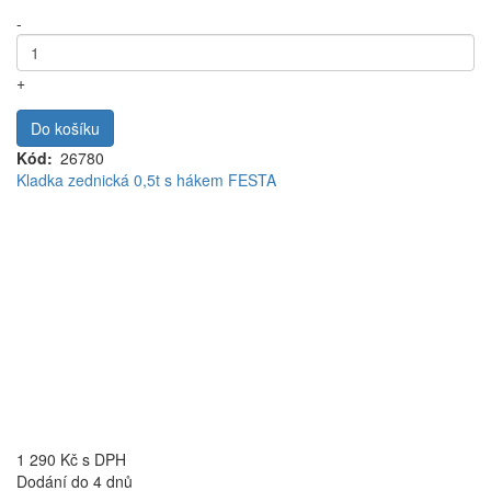
-
+
Do košíku
Kód
26780
Kladka zednická 0,5t s hákem FESTA
1 290 Kč
s DPH
Dodání do 4 dnů