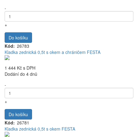
-
+
Do košíku
Kód
26783
Kladka zednická 0,5t s okem a chráničem FESTA
1 444 Kč
s DPH
Dodání do 4 dnů
-
+
Do košíku
Kód
26781
Kladka zednická 0,5t s okem FESTA