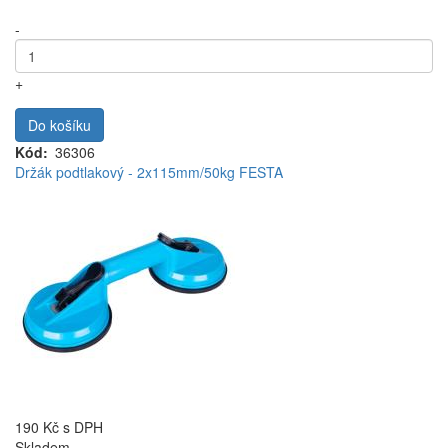
-
+
Do košíku
Kód
36306
Držák podtlakový - 2x115mm/50kg FESTA
190 Kč
s DPH
Skladem