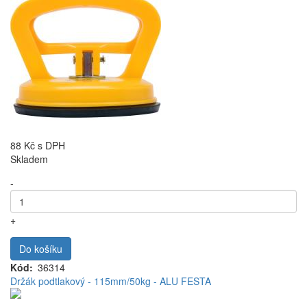
88 Kč
s DPH
Skladem
-
+
Do košíku
Kód
36314
Držák podtlakový - 115mm/50kg - ALU FESTA