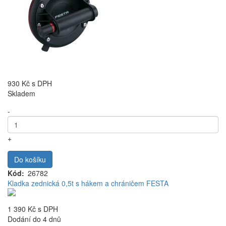
930 Kč
s DPH
Skladem
-
+
Do košíku
Kód
26782
Kladka zednická 0,5t s hákem a chráničem FESTA
1 390 Kč
s DPH
Dodání do 4 dnů