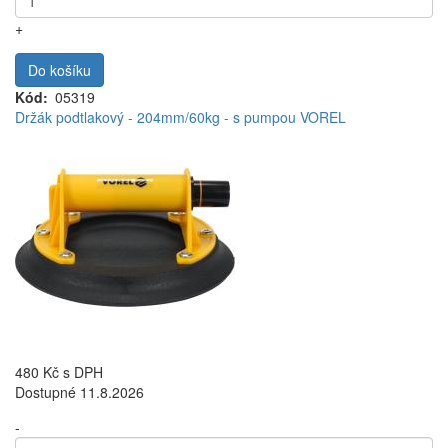
+
Do košíku
Kód
05319
Držák podtlakový - 204mm/60kg - s pumpou VOREL
480 Kč
s DPH
Dostupné 11.8.2026
-