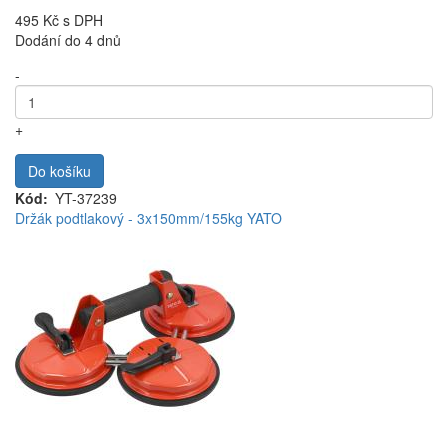
495 Kč
s DPH
Dodání do 4 dnů
-
+
Do košíku
Kód
YT-37239
Držák podtlakový - 3x150mm/155kg YATO