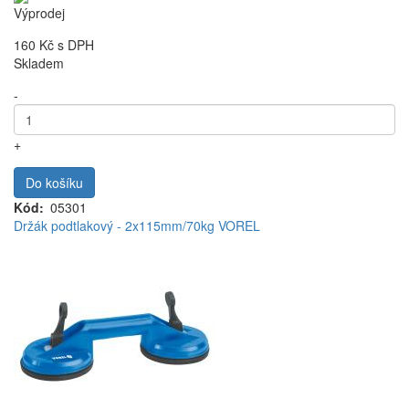
Výprodej
160 Kč
s DPH
Skladem
-
+
Do košíku
Kód
05301
Držák podtlakový - 2x115mm/70kg VOREL