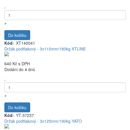
-
+
Do košíku
Kód
XT140041
Držák podtlakový - 3x115mm/180kg XTLINE
640 Kč
s DPH
Dodání do 4 dnů
-
+
Do košíku
Kód
YT-37237
Držák podtlakový - 3x125mm/190kg YATO