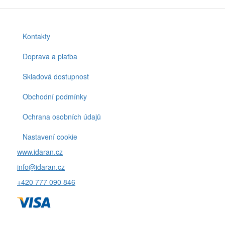
Kontakty
Footer
menu
Doprava a platba
Skladová dostupnost
Obchodní podmínky
Ochrana osobních údajů
Nastavení cookie
www.idaran.cz
info@idaran.cz
+420 777 090 846