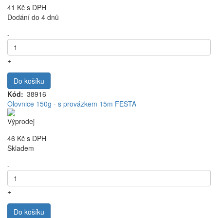
41 Kč
s DPH
Dodání do 4 dnů
-
+
Do košíku
Kód
38916
Olovnice 150g - s provázkem 15m FESTA
Výprodej
46 Kč
s DPH
Skladem
-
+
Do košíku