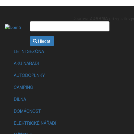
Přejít
k
Doprava
ZDARMA
při využití
vý
hlavnímu
obsahu
Sekce
eshopu
Hledat
LETNÍ SEZÓNA
AKU NÁŘADÍ
AUTODOPLŇKY
CAMPING
DÍLNA
DOMÁCNOST
ELEKTRICKÉ NÁŘADÍ