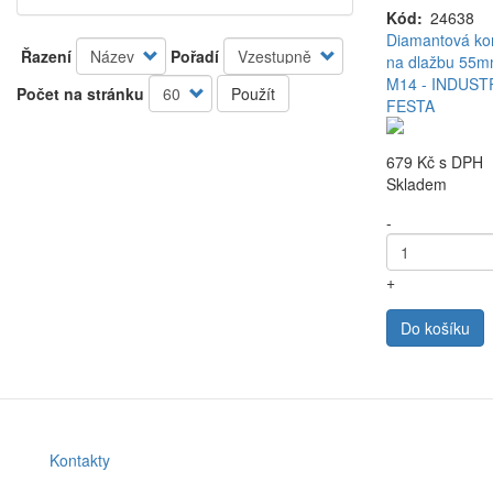
Kód
24638
Diamantová ko
Řazení
Pořadí
na dlažbu 55m
M14 - INDUST
Počet na stránku
Použít
FESTA
679 Kč
s DPH
Skladem
-
+
Do košíku
Kontakty
Footer