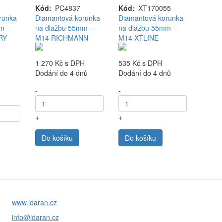
Kód
PC4837
Kód
XT170055
runka
Diamantová korunka
Diamantová korunka
m -
na dlažbu 55mm -
na dlažbu 55mm -
RY
M14 RICHMANN
M14 XTLINE
1 270 Kč
s DPH
535 Kč
s DPH
Dodání do 4 dnů
Dodání do 4 dnů
-
-
+
+
Do košíku
Do košíku
www.idaran.cz
info@idaran.cz