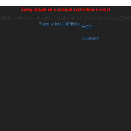
Zaregistrujte se a získejte zvýhodněné ceny!
dejních míst
již od objednávky nad
2000 Kč
. Doprava na adresu
ZDA
Prázdný košík
0
Přihlásit
AKCE
NOVINKY