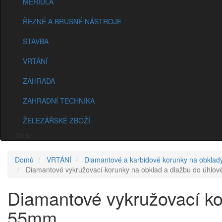
MĚŘIDLA
ŘEZNÉ A BRUSNÉ NÁSTROJE
STAVBA
VRTÁNÍ
ZAHRADA
ZAHRADNÍ TECHNIKA
ŽELEZÁŘSKÉ ZBOŽÍ
Další
Domů
VRTÁNÍ
Diamantové a karbidové korunky na obklady
Diamantové vykružovací korunky na obklad a dlažbu do úhlo
Diamantové vykružovací ko
55mm