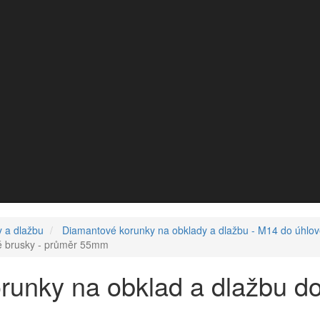
 a dlažbu
Diamantové korunky na obklady a dlažbu - M14 do úhlov
vé brusky - průměr 55mm
runky na obklad a dlažbu do