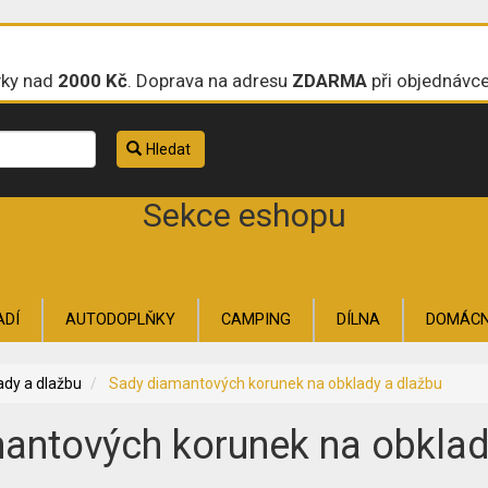
vky nad
2000 Kč
. Doprava na adresu
ZDARMA
při objednávc
Hledat
Sekce eshopu
ADÍ
AUTODOPLŇKY
CAMPING
DÍLNA
DOMÁC
ZAHRADA
ZAHRADNÍ TECHNIKA
ŽELEZÁŘSKÉ ZB
ady a dlažbu
Sady diamantových korunek na obklady a dlažbu
antových korunek na obklad