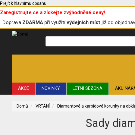
Přejít k hlavnímu obsahu
Zaregistrujte se a získejte zvýhodněné ceny!
Doprava
ZDARMA
při využití
výdejních míst
již od objedná
AKCE
NOVINKY
LETNÍ SEZÓNA
AKU NÁŘ
ŘEZNÉ A BRUSNÉ NÁSTROJE
STAVBA
VRTÁNÍ
Domů
VRTÁNÍ
Diamantové a karbidové korunky na obkl
Sady diam