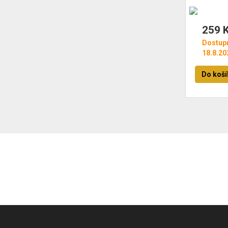
dlažby
84mm V
259 
Dostup
18.8.20
Do koší