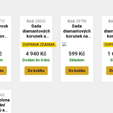
710
Kód
24652
Kód
24798
Kó
 vosk
Sada
Sada
diamantových
diamantových
dia
ové
korunek a
korunek na
ko
- 1ks
kotoučů na
dlažbu - 6ks -
dlaž
DOPRAVA ZDARMA
DOP
A
dlažbu - 13ks
6-20mm -
8-
- M14 -
stopka FESTA
M1
č
4 940 Kč
599 Kč
1 
INDUSTRY
em
Dodání do 4 dnů
Skladem
S
FESTA
ku
Do košíku
Do košíku
D
960
blona
ání
ů a