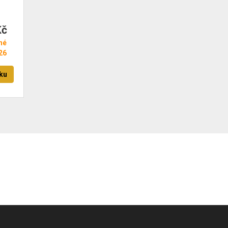
 4-
OREL
Kč
né
26
ku