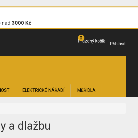
e nad
3000 Kč
.
0
Prázdný košík
Přihlásit
NOST
ELEKTRICKÉ NÁŘADÍ
MĚŘIDLA
OŽÍ
y a dlažbu