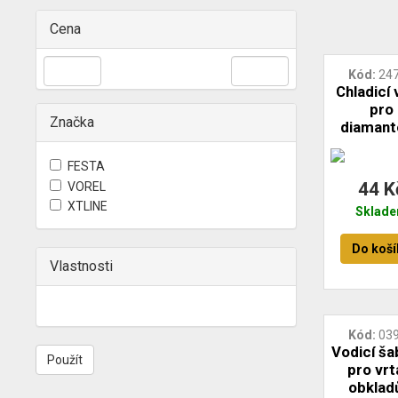
Cena
Kód
24
Chladicí
pro
Značka
diamant
korunky 
FEST
FESTA
44 K
VOREL
XTLINE
Sklad
Do koší
Vlastnosti
Kód
03
Vodicí ša
Použít
pro vrt
obklad