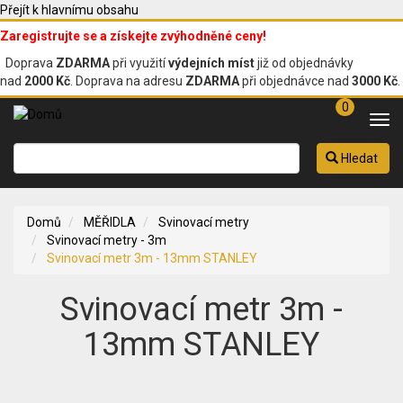
Přejít k hlavnímu obsahu
Zaregistrujte se a získejte zvýhodněné ceny!
Doprava
ZDARMA
při využití
výdejních míst
již od objednávky
nad
2000 Kč
. Doprava na adresu
ZDARMA
při objednávce nad
3000 Kč
.
0
Tog
navi
Hledat
Domů
MĚŘIDLA
Svinovací metry
Svinovací metry - 3m
Svinovací metr 3m - 13mm STANLEY
Svinovací metr 3m -
13mm STANLEY