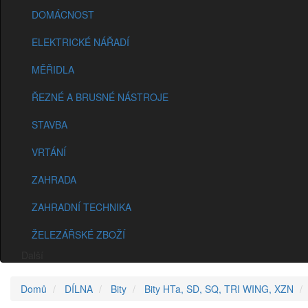
DOMÁCNOST
ELEKTRICKÉ NÁŘADÍ
MĚŘIDLA
ŘEZNÉ A BRUSNÉ NÁSTROJE
STAVBA
VRTÁNÍ
ZAHRADA
ZAHRADNÍ TECHNIKA
ŽELEZÁŘSKÉ ZBOŽÍ
Další
Domů
DÍLNA
Bity
Bity HTa, SD, SQ, TRI WING, XZN