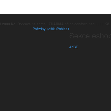
ad
2000 Kč
. Doprava na adresu
ZDARMA
při objednávce nad
3000 Kč
.
Prázdný košík
0
Přihlásit
Sekce esho
AKCE