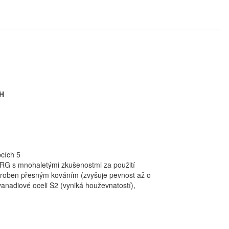
PH
bcích 5
G s mnohaletými zkušenostmi za použití
 vyroben přesným kováním (zvyšuje pevnost až o
nadiové oceli S2 (vyniká houževnatostí),