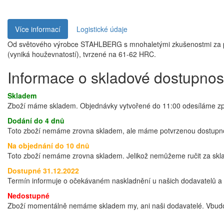
Více informací
Logistické údaje
Od světového výrobce STAHLBERG s mnohaletými zkušenostmi za použ
(vyniká houževnatostí), tvrzené na 61-62 HRC.
Informace o skladové dostupnos
Skladem
Zboží máme skladem. Objednávky vytvořené do 11:00 odesíláme zprav
Dodání do 4 dnů
Toto zboží nemáme zrovna skladem, ale máme potvrzenou dostupnos
Na objednání do 10 dnů
Toto zboží nemáme zrovna skladem. Jelikož nemůžeme ručit za sklad
Dostupné 31.12.2022
Termín informuje o očekávaném naskladnění u našich dodavatelů a t
Nedostupné
Zboží momentálně nemáme skladem my, ani naši dodavatelé. Vbudo