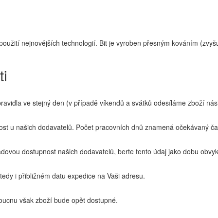
ití nejnovějších technologií. Bit je vyroben přesným kováním (zvyš
ti
idla ve stejný den (v případě víkendů a svátků odesíláme zboží násl
t u našich dodavatelů. Počet pracovních dnů znamená očekávaný čas
ovou dostupnost našich dodavatelů, berte tento údaj jako dobu obvyk
edy i přibližném datu expedice na Vaši adresu.
ucnu však zboží bude opět dostupné.