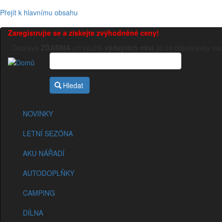
Přejít k hlavnímu obsahu
Zaregistrujte se a získejte zvýhodněné ceny!
Doprava
ZDARMA
při využití
výdejních míst
již od objednávky n
Hledat
NOVINKY
LETNÍ SEZÓNA
AKU NÁŘADÍ
AUTODOPLŇKY
CAMPING
DÍLNA