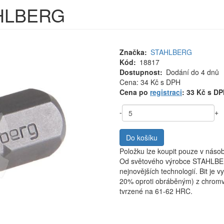
AHLBERG
Značka
STAHLBERG
Kód
18817
Dostupnost
Dodání do 4 dnů
Cena
Cena: 34 Kč
s DPH
MJ
Cena po
registraci
: 33 Kč s D
-
+
Do košíku
Položku lze koupit pouze v náso
Od světového výrobce STAHLBER
nejnovějších technologií. Bit je
20% oproti obráběným) z chromva
tvrzené na 61-62 HRC.