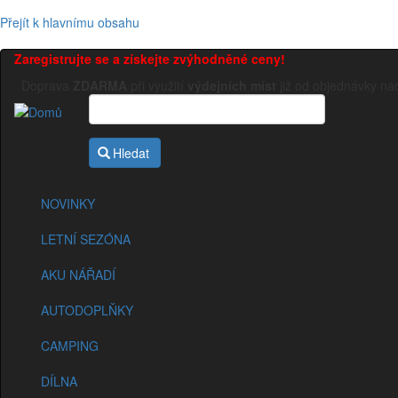
Přejít k hlavnímu obsahu
Zaregistrujte se a získejte zvýhodněné ceny!
Doprava
ZDARMA
při využití
výdejních míst
již od objednávky n
Hledat
NOVINKY
LETNÍ SEZÓNA
AKU NÁŘADÍ
AUTODOPLŇKY
CAMPING
DÍLNA