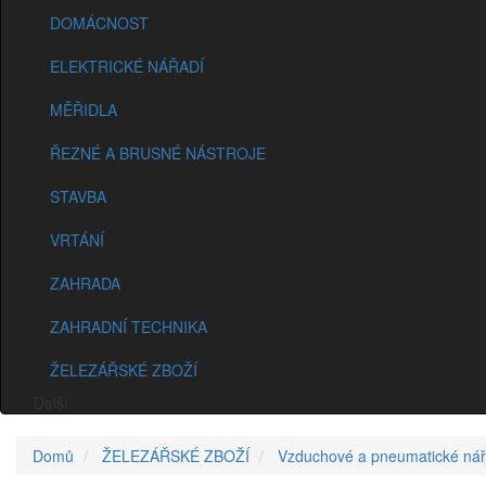
DOMÁCNOST
ELEKTRICKÉ NÁŘADÍ
MĚŘIDLA
ŘEZNÉ A BRUSNÉ NÁSTROJE
STAVBA
VRTÁNÍ
ZAHRADA
ZAHRADNÍ TECHNIKA
ŽELEZÁŘSKÉ ZBOŽÍ
Další
Domů
ŽELEZÁŘSKÉ ZBOŽÍ
Vzduchové a pneumatické nář