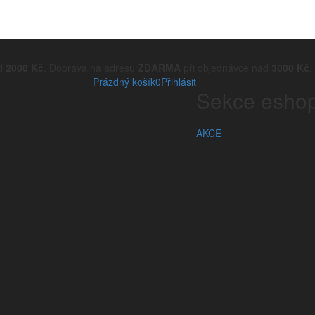
ad
2000 Kč
. Doprava na adresu
ZDARMA
při objednávce nad
3000 Kč
.
Prázdný košík
0
Přihlásit
Sekce esho
AKCE