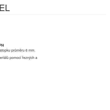
REL
DPH
a stopku průměru 6 mm.
eriálů pomocí řezných a