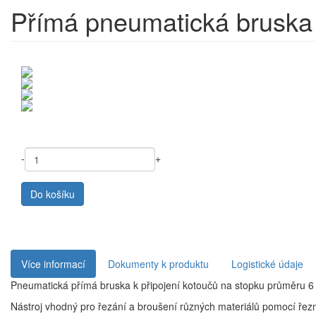
Přímá pneumatická bruska
-
+
Do košíku
Více informací
Dokumenty k produktu
Logistické údaje
Pneumatická přímá bruska k připojení kotoučů na stopku průměru 
Nástroj vhodný pro řezání a broušení různých materiálů pomocí řez