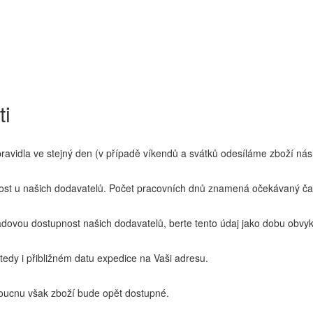
ti
idla ve stejný den (v případě víkendů a svátků odesíláme zboží násl
t u našich dodavatelů. Počet pracovních dnů znamená očekávaný čas
ovou dostupnost našich dodavatelů, berte tento údaj jako dobu obvyk
edy i přibližném datu expedice na Vaši adresu.
ucnu však zboží bude opět dostupné.