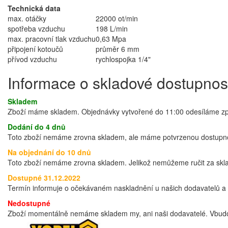
Technická data
max. otáčky
22000 ot/min
spotřeba vzduchu
198 L/min
max. pracovní tlak vzduchu
0,63 Mpa
připojení kotoučů
průměr 6 mm
přívod vzduchu
rychlospojka 1/4"
Informace o skladové dostupnos
Skladem
Zboží máme skladem. Objednávky vytvořené do 11:00 odesíláme zprav
Dodání do 4 dnů
Toto zboží nemáme zrovna skladem, ale máme potvrzenou dostupnos
Na objednání do 10 dnů
Toto zboží nemáme zrovna skladem. Jelikož nemůžeme ručit za sklad
Dostupné 31.12.2022
Termín informuje o očekávaném naskladnění u našich dodavatelů a t
Nedostupné
Zboží momentálně nemáme skladem my, ani naši dodavatelé. Vbudo