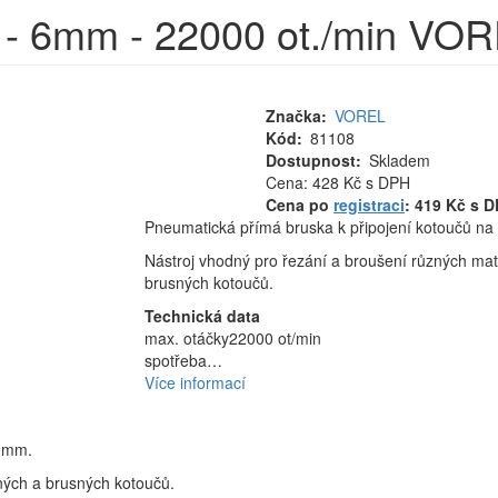
 - 6mm - 22000 ot./min VO
Značka
VOREL
Kód
81108
Dostupnost
Skladem
Cena
Cena: 428 Kč
s DPH
MJ
Cena po
registraci
: 419 Kč s 
Pneumatická přímá bruska k připojení kotoučů n
Nástroj vhodný pro řezání a broušení různých mat
brusných kotoučů.
Technická data
max. otáčky
22000 ot/min
spotřeba…
Více informací
6 mm.
ných a brusných kotoučů.