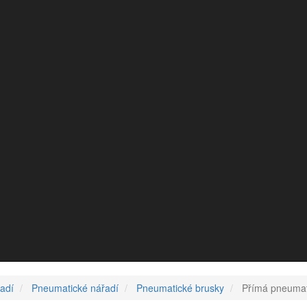
adí
Pneumatické nářadí
Pneumatické brusky
Přímá pneumat