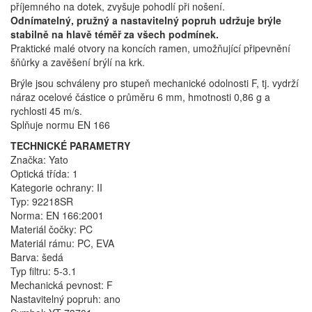
příjemného na dotek, zvyšuje pohodlí při nošení.
Odnímatelný, pružný a nastavitelný popruh udržuje brýle
stabilně na hlavě téměř za všech podmínek.
Praktické malé otvory na koncích ramen, umožňující připevnění
šňůrky a zavěšení brýlí na krk.
Brýle jsou schváleny pro stupeň mechanické odolnosti F, tj. vydrží
náraz ocelové částice o průměru 6 mm, hmotnosti 0,86 g a
rychlosti 45 m/s.
Splňuje normu EN 166
TECHNICKÉ PARAMETRY
Značka: Yato
Optická třída: 1
Kategorie ochrany: II
Typ: 92218SR
Norma: EN 166:2001
Materiál čočky: PC
Materiál rámu: PC, EVA
Barva: šedá
Typ filtru: 5-3.1
Mechanická pevnost: F
Nastavitelný popruh: ano