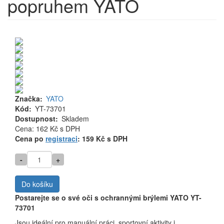
popruhem YATO
Značka
YATO
Kód
YT-73701
Dostupnost
Skladem
Cena
Cena: 162 Kč
s DPH
MJ
Cena po
registraci
: 159 Kč s DPH
-
+
Do košíku
Postarejte se o své oči s ochrannými brýlemi YATO YT-
73701
Jsou ideální pro manuální práci, sportovní aktivity i