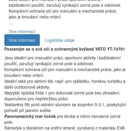
každodenní použití, zaručují vynikající zorné pole a odolnost.
Komplexní ochrana očí pro manuální a mechanické práce,
jako je broušení nebo vrtání.
…
Více informací
Více informací
Logistické údaje
Postarejte se o své oči s ochrannými brýlemi YATO YT-73701
Jsou ideální pro manuální práci, sportovní aktivity i každodenní
použití, zaručují vynikající zorné pole a odolnost.
Komplexní ochrana očí pro manuální a mechanické práce, jako je
broušení nebo vrtání.
Ideální také pro aktivní lidi, např. pro cyklistiku, horskou turistiku a
další outdoorové aktivity.
Nejvyšší optická třída 1 pro dokonalé zorné pole bez zkreslení,
doporučeno pro nepřetržitou práci.
Vestavěný filtr proti oslnění sluncem se stupněm 5-3.1, poskytující
pohodlí při jasném světle.
Panoramatický tvar čoček
pro široké a ničím nerušené zorné
pole.
Rámeček s těsněním na vnitřní straně, vyrobený z materiálu EVA