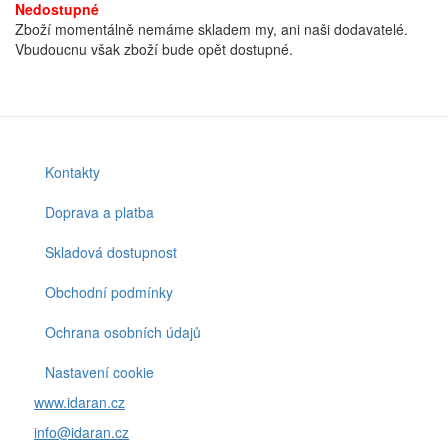
Nedostupné
Zboží momentálně nemáme skladem my, ani naši dodavatelé.
Vbudoucnu však zboží bude opět dostupné.
Kontakty
Footer
menu
Doprava a platba
Skladová dostupnost
Obchodní podmínky
Ochrana osobních údajů
Nastavení cookie
www.idaran.cz
info@idaran.cz