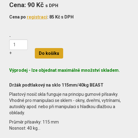
Cena
Cena: 90 Kč
s DPH
MJ
Cena po
registraci
: 85 Kč s DPH
-
+
Do košíku
Výprodej - lze objednat maximálně množství skladem.
Držák podtlakový na sklo 115mm/40kg BEAST
Plastový nosič skla funguje na principu gumové přísavky.
Vhodné pro manipulaci se sklem - okny, dveřmi, vytrínami,
autoskly apod. nebo při manipulaci s hladkou dlažbou a
obklady.
Průměr přísavky: 115 mm
Nosnost: 40 kg…