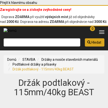
Přejít k hlavnímu obsahu
Zaregistrujte se a získejte zvýhodněné ceny!
Doprava
ZDARMA
při využití
výdejních míst
již od objednávky
nad
2000 Kč
. Doprava na adresu
ZDARMA
při objednávce nad
3000 Kč
.
0
Tog
navi
Hledat
Domů
STAVBA
Držáky a nosiče stavebních materiálů
Podtlakové držáky a přísavky
Držák podtlakový - 115mm/40kg BEAST
Držák podtlakový -
115mm/40kg BEAST