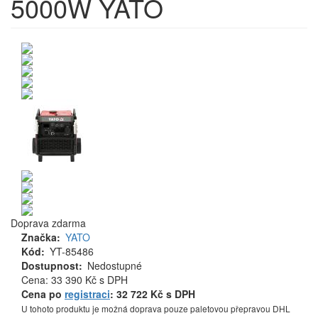
5000W YATO
Doprava zdarma
Značka
YATO
Kód
YT-85486
Dostupnost
Nedostupné
Cena
Cena: 33 390 Kč
s DPH
MJ
Cena po
registraci
: 32 722 Kč s DPH
U tohoto produktu je možná doprava pouze paletovou přepravou DHL