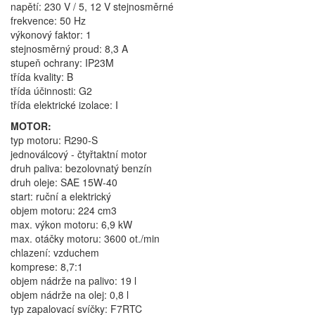
napětí: 230 V / 5, 12 V stejnosměrné
frekvence: 50 Hz
výkonový faktor: 1
stejnosměrný proud: 8,3 A
stupeň ochrany: IP23M
třída kvality: B
třída účinnosti: G2
třída elektrické izolace: I
MOTOR:
typ motoru: R290-S
jednoválcový - čtyřtaktní motor
druh paliva: bezolovnatý benzín
druh oleje: SAE 15W-40
start: ruční a elektrický
objem motoru: 224 cm3
max. výkon motoru: 6,9 kW
max. otáčky motoru: 3600 ot./min
chlazení: vzduchem
komprese: 8,7:1
objem nádrže na palivo: 19 l
objem nádrže na olej: 0,8 l
typ zapalovací svíčky: F7RTC