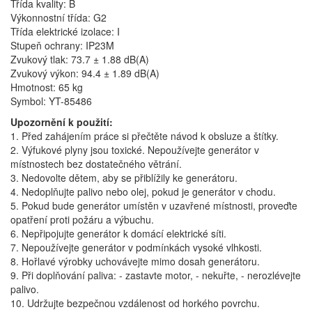
Třída kvality: B
Výkonnostní třída: G2
Třída elektrické izolace: I
Stupeň ochrany: IP23M
Zvukový tlak: 73.7 ± 1.88 dB(A)
Zvukový výkon: 94.4 ± 1.89 dB(A)
Hmotnost: 65 kg
Symbol: YT-85486
Upozornění k použití:
1. Před zahájením práce si přečtěte návod k obsluze a štítky.
2. Výfukové plyny jsou toxické. Nepoužívejte generátor v
místnostech bez dostatečného větrání.
3. Nedovolte dětem, aby se přiblížily ke generátoru.
4. Nedoplňujte palivo nebo olej, pokud je generátor v chodu.
5. Pokud bude generátor umístěn v uzavřené místnosti, proveďte
opatření proti požáru a výbuchu.
6. Nepřipojujte generátor k domácí elektrické síti.
7. Nepoužívejte generátor v podmínkách vysoké vlhkosti.
8. Hořlavé výrobky uchovávejte mimo dosah generátoru.
9. Při doplňování paliva: - zastavte motor, - nekuřte, - nerozlévejte
palivo.
10. Udržujte bezpečnou vzdálenost od horkého povrchu.