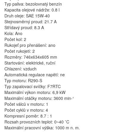
Typ paliva: bezolovnatý benzín
Kapacita olejové nádrže: 0.8 l
Druh oleje: SAE 15W-40
Stejnosměrný proud: 21.7 A
Střídavý proud: 8.3 A
Kola: Ano
Počet kol: 2
Rukojeť pro přenášení: ano
Počet rukojetí: 2
Rozměry: 746x634x605 mm
Startování: elektrické, ruční
Chlazení: vzduch
Automatická regulace napětí: ne
Typ motoru: R290-S
Typ zapalovací svíčky: F7RTC
Maximální výkon motoru: 6,9 kW
Maximální otáčky motoru: 3600 min-¹
Počet válců v motoru: 1
Počet cyklů v motoru: 4
Kompresní poměr: 8.7 : 1
Rozsah provozních teplot: 0~40 ˚C
Maximální pracovní výška: 1000 m n. m.