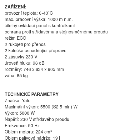
ZAŘÍZENÍ:
provozní teplota: 0-40˚C
max. pracovní výška: 1000 m n.m.
čitelný ovládací panel s kontrolkami
ochrana proti střídavému a stejnosměrnému proudu
režim ECO
2 rukojeti pro přenos
2 kolečka usnadňující přepravu
2 zásuvky 230 V
úroveň hluku: 96 dB
rozměry: 746 x 634 x 605 mm
váha: 65 kg
TECHNICKÉ PARAMETRY
Značka: Yato
Maximální výkon: 5500 (S2 5 min) W
Výkon: 5000 W
Napětí: 230 V střídavého proudu
Frekvence: 50 Hz
Objem motoru: 224 cm³
Objem palivové nádrže: 19 l