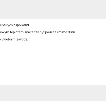
čená rychlospojkami.
sokým teplotám, může tak být použita i mimo dílnu.
bo výrobním závodě.