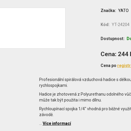
Značka
YATO
Kód
YT-24204
Dostupnost
Do
Cena
Cena: 244
MJ
Cena po
registr
Profesionální spirálová vzduchová hadice s délk
rychlospojkami.
Hadice je zhotovená z Polyurethanu odolného vůč
může tak být použita i mimo dílnu.
Rychloupínací spojka 1/4" vhodná pro běžné využit
závodě.
…
Více informací