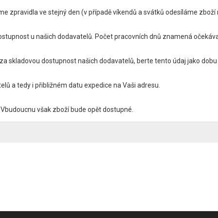
zpravidla ve stejný den (v případě víkendů a svátků odesíláme zboží n
tupnost u našich dodavatelů. Počet pracovních dnů znamená očekávan
 skladovou dostupnost našich dodavatelů, berte tento údaj jako dobu 
ů a tedy i přibližném datu expedice na Vaši adresu.
Vbudoucnu však zboží bude opět dostupné.