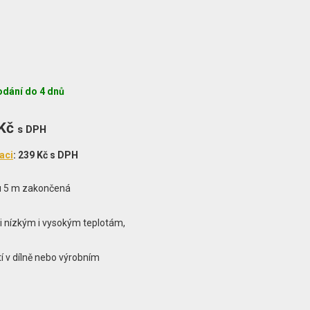
dání do 4 dnů
 Kč
s DPH
aci
: 239 Kč s DPH
ou 5 m zakončená
i nízkým i vysokým teplotám,
í v dílně nebo výrobním