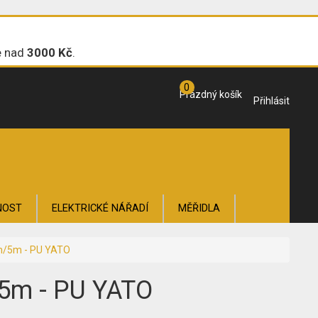
e nad
3000 Kč
.
0
Prázdný košík
Přihlásit
NOST
ELEKTRICKÉ NÁŘADÍ
MĚŘIDLA
OŽÍ
mm/5m - PU YATO
/5m - PU YATO