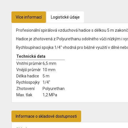
Více informací
Logistické údaje
Profesionální spirálová vzduchová hadice s délkou 5 m zakon
Hadice je zhotovená z Polyurethanu odolného vůči nízkým i vy
Rychloupínací spojka 1/4" vhodná pro běžné využití v dílně ne
Technická data
Vnitřní průměr
6,5 mm
Vnější průměr
10 mm
Délka hadice
5 m
Rychlospojky
1/4"
Zhotovení
Polyurethan
Max. tlak
1,2 MPa
Informace o skladové dostupnosti