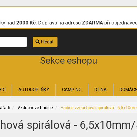
vky nad
2000 Kč
. Doprava na adresu
ZDARMA
při objednávc
Hledat
Sekce eshopu
ADÍ
AUTODOPLŇKY
CAMPING
DÍLNA
DOMÁC
ZAHRADA
ZAHRADNÍ TECHNIKA
ŽELEZÁŘSKÉ ZB
ářadí
Vzduchové hadice
Hadice vzduchová spirálová - 6,5x10
hová spirálová - 6,5x10mm