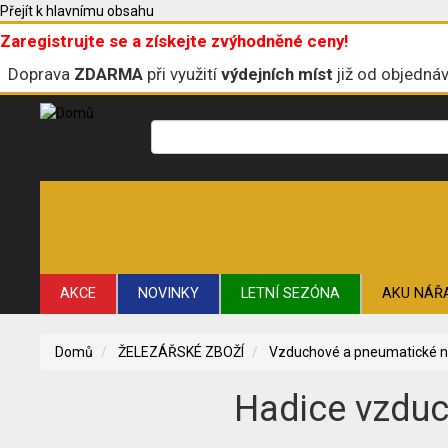
Přejít k hlavnímu obsahu
Zaregistrujte se a získejte zvýhodněné ceny!
Doprava
ZDARMA
při využití
výdejních míst
již od objedná
AKCE
NOVINKY
LETNÍ SEZÓNA
AKU NÁŘ
ŘEZNÉ A BRUSNÉ NÁSTROJE
STAVBA
VRTÁNÍ
Domů
ŽELEZÁŘSKÉ ZBOŽÍ
Vzduchové a pneumatické n
Hadice vzduc