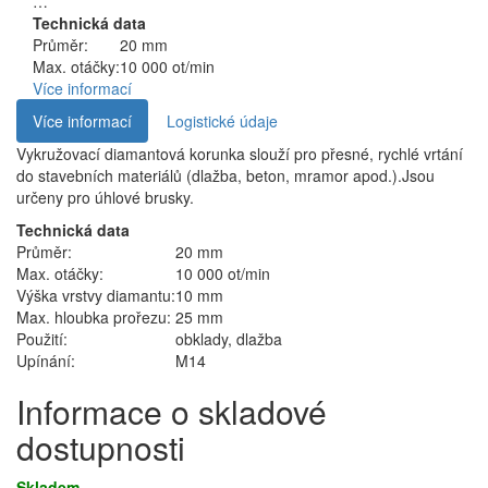
…
Technická data
Průměr:
20 mm
Max. otáčky:
10 000 ot/min
Více informací
Více informací
Logistické údaje
Vykružovací diamantová korunka slouží pro přesné, rychlé vrtání
do stavebních materiálů (dlažba, beton, mramor apod.).Jsou
určeny pro úhlové brusky.
Technická data
Průměr:
20 mm
Max. otáčky:
10 000 ot/min
Výška vrstvy diamantu:
10 mm
Max. hloubka prořezu:
25 mm
Použití:
obklady, dlažba
Upínání:
M14
Informace o skladové
dostupnosti
Skladem