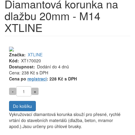
Diamantová korunka na
dlažbu 20mm - M14
XTLINE
Značka
XTLINE
Kód
XT170020
Dostupnost
Dodání do 4 dnů
Cena
Cena: 238 Kč
s DPH
MJ
Cena po
registraci
: 228 Kč s DPH
-
+
Do košíku
Vykružovací diamantová korunka slouží pro přesné, rychlé
vrtání do stavebních materiálů (dlažba, beton, mramor
apod.).Jsou určeny pro úhlové brusky.