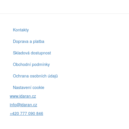
Kontakty
Footer
menu
Doprava a platba
Skladová dostupnost
Obchodní podmínky
Ochrana osobních údajů
Nastavení cookie
www.idaran.cz
info@idaran.cz
+420 777 090 846