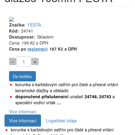
Značka
FESTA
Kód
24741
Dostupnost
Skladem
Cena
Cena: 195 Kč
s DPH
MJ
Cena po
registraci
: 187 Kč s DPH
-
+
Do košíku
korunka s karbidovým ostřím pro čisté a přesné vrtání
keramické dlažby a obkladů
doporučené příslušenství
unašeč
24748, 24743
a
speciální vodící vrták
…
Více informací
Více informací
Logistické údaje
korunka s karbidovým ostřím pro čisté a přesné vrtání