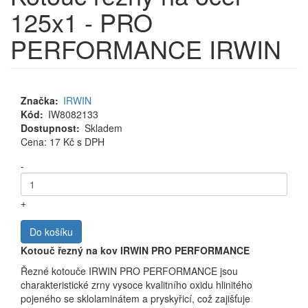
125x1 - PRO
PERFORMANCE IRWIN
Značka
IRWIN
Kód
IW8082133
Dostupnost
Skladem
Cena
Cena: 17 Kč
s DPH
MJ
-
+
Do košíku
Kotouč řezný na kov IRWIN PRO PERFORMANCE
Řezné kotouče IRWIN PRO PERFORMANCE jsou
charakteristické zrny vysoce kvalitního oxidu hlinitého
pojeného se sklolaminátem a pryskyřicí, což zajišťuje