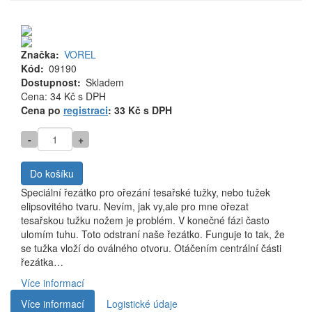
Značka
VOREL
Kód
09190
Dostupnost
Skladem
Cena
Cena: 34 Kč
s DPH
MJ
Cena po
registraci
: 33 Kč s DPH
-
+
Do košíku
Speciální řezátko pro ořezání tesařské tužky, nebo tužek
elipsovitého tvaru. Nevím, jak vy,ale pro mne ořezat
tesařskou tužku nožem je problém. V konečné fázi často
ulomím tuhu. Toto odstraní naše řezátko. Funguje to tak, že
se tužka vloží do oválného otvoru. Otáčením centrální části
řezátka…
Více informací
Více informací
Logistické údaje