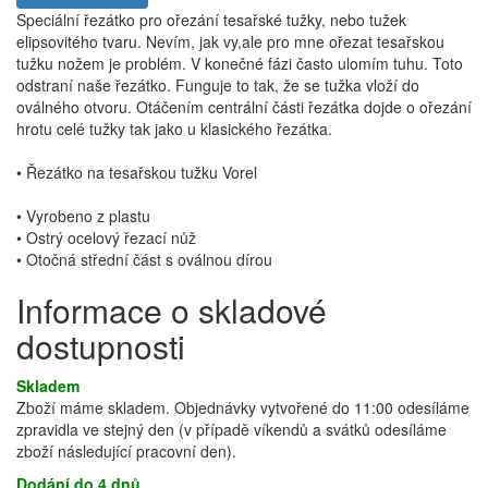
Speciální řezátko pro ořezání tesařské tužky, nebo tužek
elipsovitého tvaru. Nevím, jak vy,ale pro mne ořezat tesařskou
tužku nožem je problém. V konečné fázi často ulomím tuhu. Toto
odstraní naše řezátko. Funguje to tak, že se tužka vloží do
oválného otvoru. Otáčením centrální části řezátka dojde o ořezání
hrotu celé tužky tak jako u klasického řezátka.
• Řezátko na tesařskou tužku Vorel
• Vyrobeno z plastu
• Ostrý ocelový řezací nůž
• Otočná střední část s oválnou dírou
Informace o skladové
dostupnosti
Skladem
Zboží máme skladem. Objednávky vytvořené do 11:00 odesíláme
zpravidla ve stejný den (v případě víkendů a svátků odesíláme
zboží následující pracovní den).
Dodání do 4 dnů