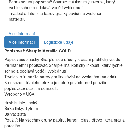
Permanentní popisovač Sharpie má ikonický inkoust, který
rychle schne a odolává vodě i vyblednutí.
Trvalost a intenzita barev grafiky závisí na zvoleném
materiálu.
…
Více informací
Více informací
Logistické údaje
Popisovač Sharpie Metallic GOLD
Popisovače značky Sharpie jsou určeny k psaní prakticky všude.
Permanentní popisovač Sharpie má ikonický inkoust, který rychle
schne a odolává vodě i vyblednutí.
Trvalost a intenzita barev grafiky závisí na zvoleném materiálu.
K dosažení trvalého efektu je nutné povrch před použitím
popisovače očistit a odmastit.
Vyrobeno v USA.
Hrot: kulatý, tenký
Šířka linky: 1,4mm
Barva: zlatá
Použití: Na všechny druhy papíru, karton, plast, dřevo, keramiku a
porcelán.