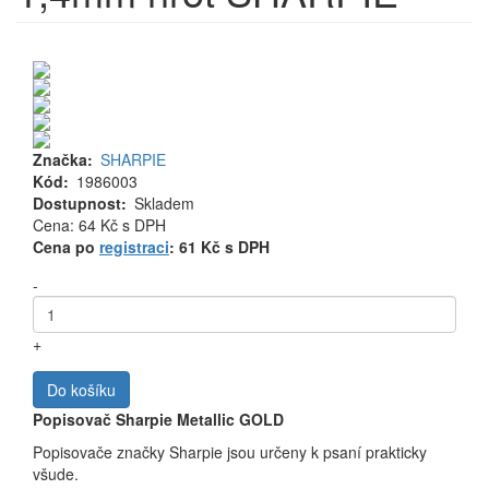
Značka
SHARPIE
Kód
1986003
Dostupnost
Skladem
Cena
Cena: 64 Kč
s DPH
MJ
Cena po
registraci
: 61 Kč s DPH
-
+
Do košíku
Popisovač Sharpie Metallic GOLD
Popisovače značky Sharpie jsou určeny k psaní prakticky
všude.