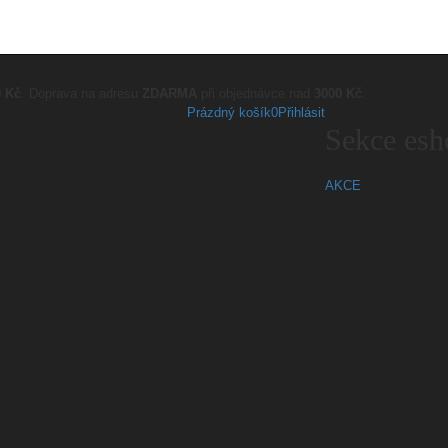
0 Kč
. Doprava na adresu
ZDARMA
při objednávce nad
3000 Kč
.
Prázdný košík
0
Přihlásit
Sekce esh
AKCE