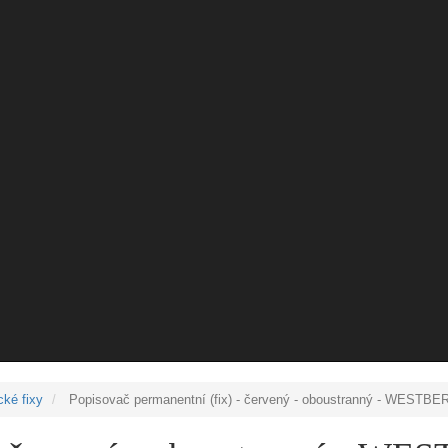
cké fixy
Popisovač permanentní (fix) - červený - oboustranný - WESTB