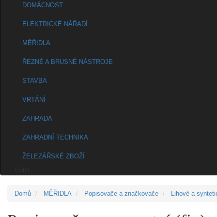
DOMÁCNOST
ELEKTRICKÉ NÁŘADÍ
MĚŘIDLA
ŘEZNÉ A BRUSNÉ NÁSTROJE
STAVBA
VRTÁNÍ
ZAHRADA
ZAHRADNÍ TECHNIKA
ŽELEZÁŘSKÉ ZBOŽÍ
Další
Domů
MĚŘIDLA
Popisovače a značkovače
Lihové a synteti