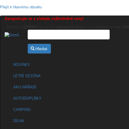
Přejít k hlavnímu obsahu
Zaregistrujte se a získejte zvýhodněné ceny!
Doprava
ZDARMA
při využití
výdejních míst
již od objednávky nad
200
Hledat
NOVINKY
LETNÍ SEZÓNA
AKU NÁŘADÍ
AUTODOPLŇKY
CAMPING
DÍLNA