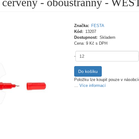
) - červený - oboustranný - 
Značka
FESTA
Kód
13207
Dostupnost
Skladem
Cena
Cena: 9 Kč
s DPH
MJ
-
Do košíku
Položku lze koupit pouze v násobcí
…
Více informací