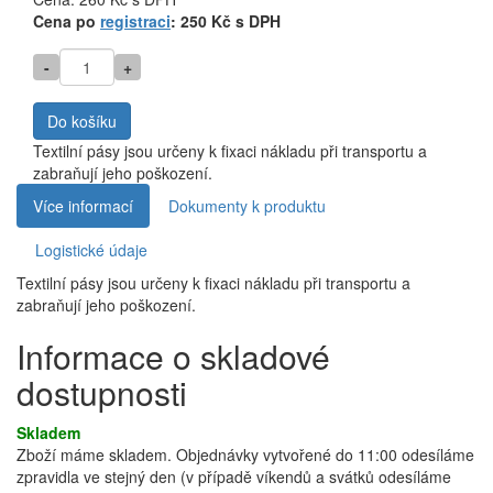
MJ
Cena po
registraci
: 250 Kč s DPH
-
+
Do košíku
Textilní pásy jsou určeny k fixaci nákladu při transportu a
zabraňují jeho poškození.
Více informací
Dokumenty k produktu
Logistické údaje
Textilní pásy jsou určeny k fixaci nákladu při transportu a
zabraňují jeho poškození.
Informace o skladové
dostupnosti
Skladem
Zboží máme skladem. Objednávky vytvořené do 11:00 odesíláme
zpravidla ve stejný den (v případě víkendů a svátků odesíláme