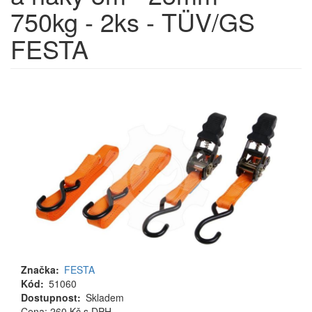
750kg - 2ks - TÜV/GS
FESTA
Značka
FESTA
Kód
51060
Dostupnost
Skladem
Cena
Cena: 260 Kč
s DPH