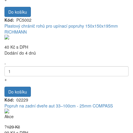
Do košíku
Kód
PC5002
Plastový chránič rohů pro upínací popruhy 150x150x195mm
RICHMANN
40 Kč
s DPH
Dodání do 4 dnů
-
+
Do košíku
Kód
02229
Popruh na zadní dveře aut 33–100cm - 25mm COMPASS
Akce
?
129 Kč
99 Kč
s DPH