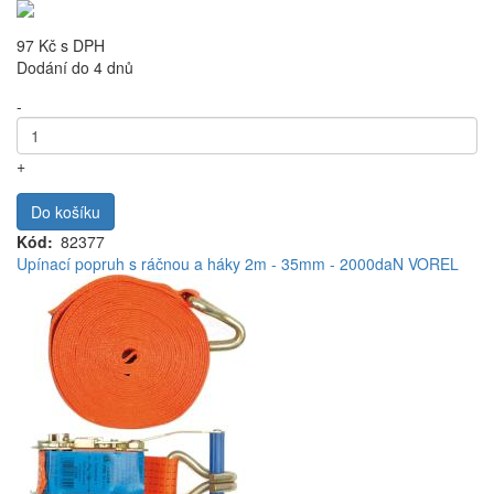
97 Kč
s DPH
Dodání do 4 dnů
-
+
Do košíku
Kód
82377
Upínací popruh s ráčnou a háky 2m - 35mm - 2000daN VOREL