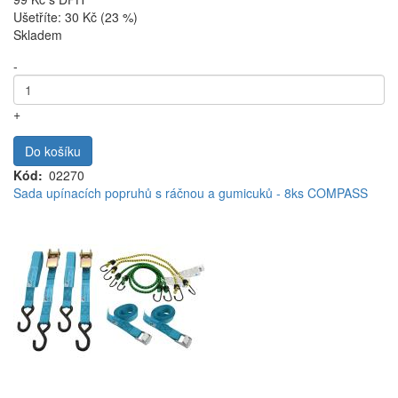
Ušetříte: 30 Kč (23 %)
Skladem
-
+
Do košíku
Kód
02270
Sada upínacích popruhů s ráčnou a gumicuků - 8ks COMPASS