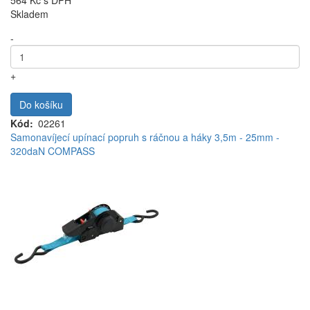
564 Kč
s DPH
Skladem
-
+
Do košíku
Kód
02261
Samonavíjecí upínací popruh s ráčnou a háky 3,5m - 25mm -
320daN COMPASS