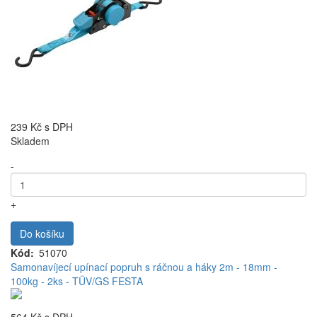
239 Kč
s DPH
Skladem
-
+
Do košíku
Kód
51070
Samonavíjecí upínací popruh s ráčnou a háky 2m - 18mm -
100kg - 2ks - TÜV/GS FESTA