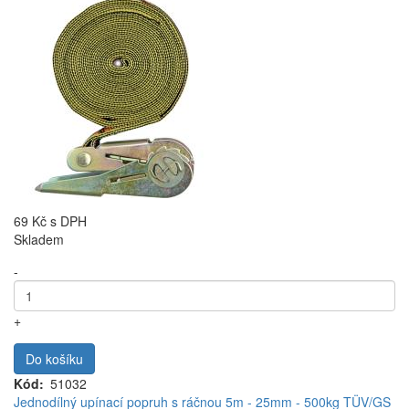
69 Kč
s DPH
Skladem
-
+
Do košíku
Kód
51032
Jednodílný upínací popruh s ráčnou 5m - 25mm - 500kg TÜV/GS