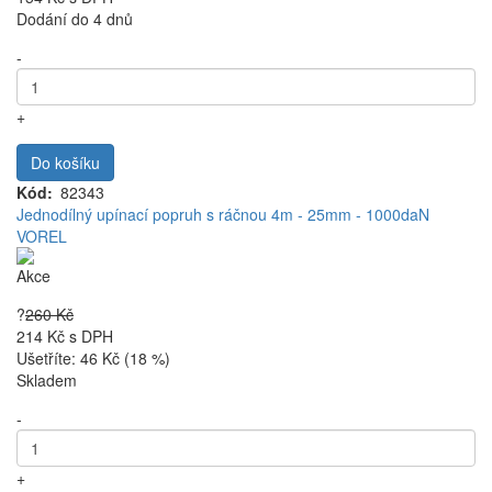
Dodání do 4 dnů
-
+
Do košíku
Kód
82343
Jednodílný upínací popruh s ráčnou 4m - 25mm - 1000daN
VOREL
Akce
?
260 Kč
214 Kč
s DPH
Ušetříte: 46 Kč (18 %)
Skladem
-
+