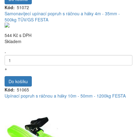
Kód
51072
Samonavíjecí upínací popruh s ráčnou a háky 4m - 35mm -
500kg TÜV/GS FESTA
544 Kč
s DPH
Skladem
-
+
Do košíku
Kód
51065
Upínací popruh s ráčnou a háky 10m - 50mm - 1200kg FESTA