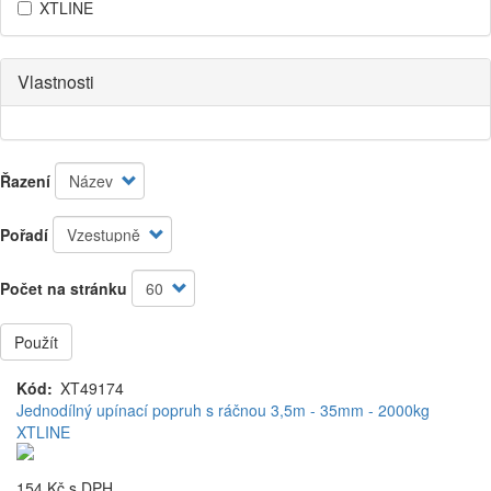
XTLINE
Vlastnosti
Řazení
Pořadí
Počet na stránku
Použít
Kód
XT49174
Jednodílný upínací popruh s ráčnou 3,5m - 35mm - 2000kg
XTLINE
154 Kč
s DPH