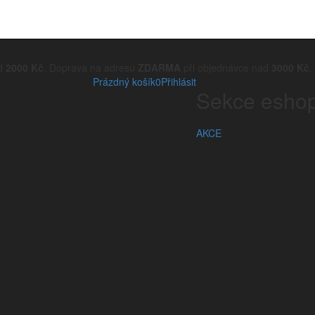
ad
2000 Kč
. Doprava na adresu
ZDARMA
při objednávce nad
3000 Kč
.
Prázdný košík
0
Přihlásit
Sekce esho
AKCE