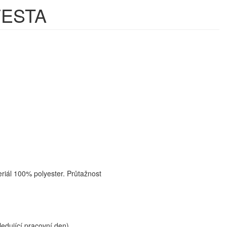
 FESTA
eriál 100% polyester. Průtažnost
edující pracovní den).