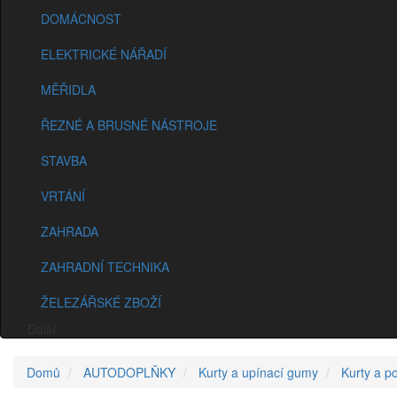
DOMÁCNOST
ELEKTRICKÉ NÁŘADÍ
MĚŘIDLA
ŘEZNÉ A BRUSNÉ NÁSTROJE
STAVBA
VRTÁNÍ
ZAHRADA
ZAHRADNÍ TECHNIKA
ŽELEZÁŘSKÉ ZBOŽÍ
Další
Domů
AUTODOPLŇKY
Kurty a upínací gumy
Kurty a p