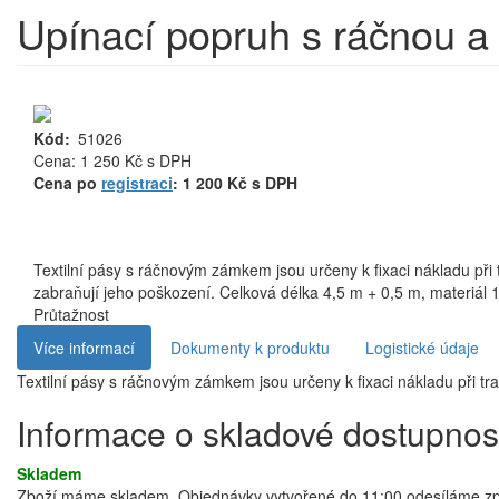
Upínací popruh s ráčnou 
Kód
51026
Cena
Cena: 1 250 Kč
s DPH
MJ
Cena po
registraci
: 1 200 Kč s DPH
Textilní pásy s ráčnovým zámkem jsou určeny k fixaci nákladu při 
zabraňují jeho poškození. Celková délka 4,5 m + 0,5 m, materiál 
Průtažnost
Více informací
Dokumenty k produktu
Logistické údaje
Textilní pásy s ráčnovým zámkem jsou určeny k fixaci nákladu při tr
Informace o skladové dostupnos
Skladem
Zboží máme skladem. Objednávky vytvořené do 11:00 odesíláme zprav