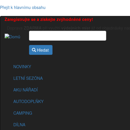
Přejít k hlavnímu obsahu
Zaregistrujte se a získejte zvýhodněné ceny!
Doprava
ZDARMA
při využití
výdejních míst
již od objednávky n
Hledat
NOVINKY
LETNÍ SEZÓNA
AKU NÁŘADÍ
AUTODOPLŇKY
CAMPING
DÍLNA