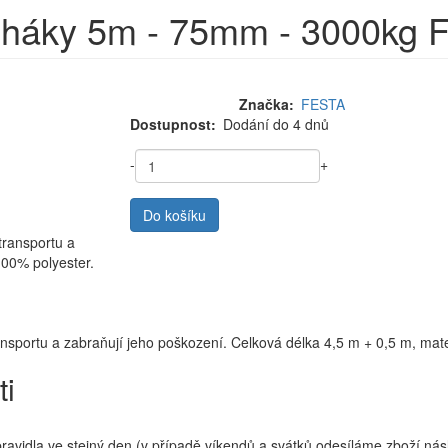
a háky 5m - 75mm - 3000kg
Značka
FESTA
Dostupnost
Dodání do 4 dnů
-
+
Do košíku
transportu a
100% polyester.
ansportu a zabraňují jeho poškození. Celková délka 4,5 m + 0,5 m, mat
ti
idla ve stejný den (v případě víkendů a svátků odesíláme zboží násl