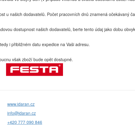
t u našich dodavatelů. Počet pracovních dnů znamená očekávaný čas
ovou dostupnost našich dodavatelů, berte tento údaj jako dobu obvyk
edy i přibližném datu expedice na Vaši adresu.
ucnu však zboží bude opět dostupné.
www.idaran.cz
info@idaran.cz
+420 777 090 846