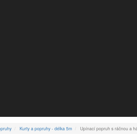
opruhy
Kurty a popruhy - délka 5m
Upínací popruh s ráčnou a 