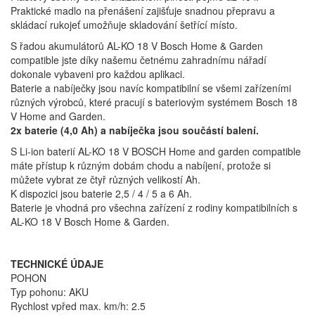
Praktické madlo na přenášení zajišťuje snadnou přepravu a
skládací rukojeť umožňuje skladování šetřící místo.
S řadou akumulátorů AL-KO 18 V Bosch Home & Garden
compatible jste díky našemu četnému zahradnímu nářadí
dokonale vybaveni pro každou aplikaci.
Baterie a nabíječky jsou navíc kompatibilní se všemi zařízeními
různých výrobců, které pracují s bateriovým systémem Bosch 18
V Home and Garden.
2x baterie (4,0 Ah) a nabíječka jsou součástí balení.
S Li-ion baterií AL-KO 18 V BOSCH Home and garden compatible
máte přístup k různým dobám chodu a nabíjení, protože si
můžete vybrat ze čtyř různých velikostí Ah.
K dispozici jsou baterie 2,5 / 4 / 5 a 6 Ah.
Baterie je vhodná pro všechna zařízení z rodiny kompatibilních s
AL-KO 18 V Bosch Home & Garden.
TECHNICKÉ ÚDAJE
POHON
Typ pohonu: AKU
Rychlost vpřed max. km/h: 2.5