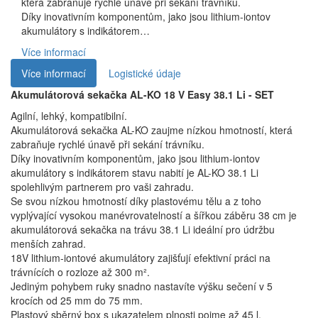
která zabraňuje rychlé únavě při sekání trávníku.
Díky inovativním komponentům, jako jsou lithium-iontov
akumulátory s indikátorem…
Více informací
Více informací
Logistické údaje
Akumulátorová sekačka AL-KO 18 V Easy 38.1 Li - SET
Agilní, lehký, kompatibilní.
Akumulátorová sekačka AL-KO zaujme nízkou hmotností, která
zabraňuje rychlé únavě při sekání trávníku.
Díky inovativním komponentům, jako jsou lithium-iontov
akumulátory s indikátorem stavu nabití je AL-KO 38.1 Li
spolehlivým partnerem pro vaši zahradu.
Se svou nízkou hmotností díky plastovému tělu a z toho
vyplývající vysokou manévrovatelností a šířkou záběru 38 cm je
akumulátorová sekačka na trávu 38.1 Li ideální pro údržbu
menších zahrad.
18V lithium-iontové akumulátory zajišťují efektivní práci na
trávnících o rozloze až 300 m².
Jediným pohybem ruky snadno nastavíte výšku sečení v 5
krocích od 25 mm do 75 mm.
Plastový sběrný box s ukazatelem plnosti pojme až 45 l.