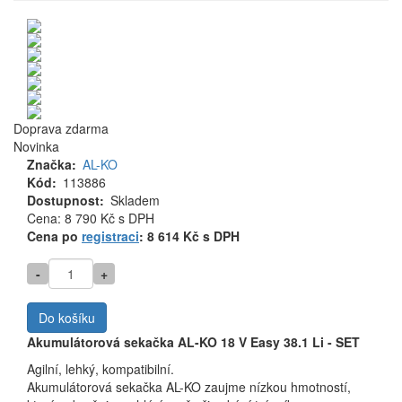
Doprava zdarma
Novinka
Značka
AL-KO
Kód
113886
Dostupnost
Skladem
Cena
Cena: 8 790 Kč
s DPH
MJ
Cena po
registraci
: 8 614 Kč s DPH
-
+
Do košíku
Akumulátorová sekačka AL-KO 18 V Easy 38.1 Li - SET
Agilní, lehký, kompatibilní.
Akumulátorová sekačka AL-KO zaujme nízkou hmotností,