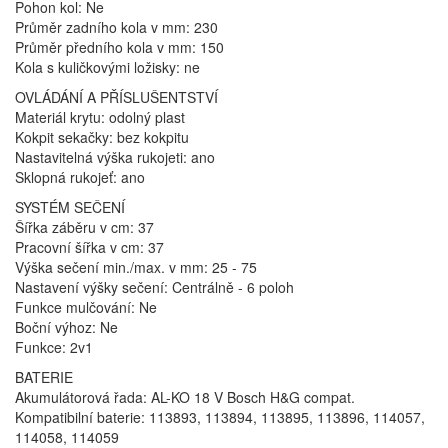
Pohon kol: Ne
Průměr zadního kola v mm: 230
Průměr předního kola v mm: 150
Kola s kuličkovými ložisky: ne
OVLÁDÁNÍ A PŘÍSLUŠENTSTVÍ
Materiál krytu: odolný plast
Kokpit sekačky: bez kokpitu
Nastavitelná výška rukojeti: ano
Sklopná rukojeť: ano
SYSTÉM SEČENÍ
Šířka záběru v cm: 37
Pracovní šířka v cm: 37
Výška sečení min./max. v mm: 25 - 75
Nastavení výšky sečení: Centrálně - 6 poloh
Funkce mulčování: Ne
Boční výhoz: Ne
Funkce: 2v1
BATERIE
Akumulátorová řada: AL-KO 18 V Bosch H&G compat.
Kompatibilní baterie: 113893, 113894, 113895, 113896, 114057,
114058, 114059