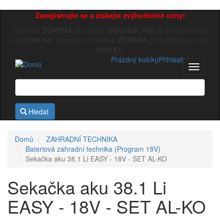
Přejít
Zaregistrujte se a získejte zvýhodněné ceny!
k
Doprava
ZDARMA
při využití
výdejních míst
již od objednávky
hlavnímu
nad
2000 Kč
. Doprava na adresu
ZDARMA
při objednávce nad
obsahu
3000 Kč
.
Prázdný košík
Přihlásit
0
Toggle
navigati
Hledat
Domů
ZAHRADNÍ TECHNIKA
Bateriová zahradní technika (Program 18V)
Sekačka aku 38.1 Li EASY - 18V - SET AL-KO
Sekačka aku 38.1 Li
EASY - 18V - SET AL-KO