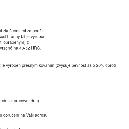
zkušenostmi za použití
šestihranný bit je vyroben
ti obráběným) z
 tvrzené na 48-52 HRC.
t je vyroben přesným kováním (zvyšuje pevnost až o 20% oproti
edující pracovní den).
 doručení na Vaši adresu.