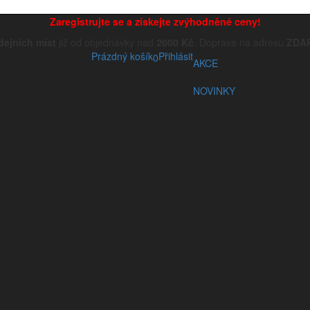
Zaregistrujte se a získejte zvýhodněné ceny!
dejních míst
již od objednávky nad
2000 Kč
. Doprava na adresu
ZDA
Prázdný košík
Přihlásit
0
AKCE
NOVINKY