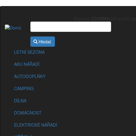
Přejít
k
Doprava
ZDARMA
při využití
vý
hlavnímu
obsahu
Sekce
eshopu
Hledat
LETNÍ SEZÓNA
AKU NÁŘADÍ
AUTODOPLŇKY
CAMPING
DÍLNA
DOMÁCNOST
ELEKTRICKÉ NÁŘADÍ