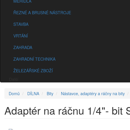
MĚŘIDLA
ŘEZNÉ A BRUSNÉ NÁSTROJE
STAVBA
VRTÁNÍ
ZAHRADA
ZAHRADNÍ TECHNIKA
ŽELEZÁŘSKÉ ZBOŽÍ
Další
Domů
DÍLNA
Bity
Nástavce, adaptéry a ráčny na bity
Adaptér na ráčnu 1/4"- b