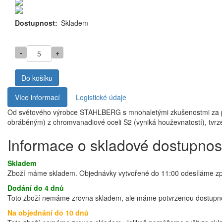
Dostupnost
Skladem
-
+
Do košíku
Více informací
Logistické údaje
Od světového výrobce STAHLBERG s mnohaletými zkušenostmi za použi
obráběným) z chromvanadiové oceli S2 (vyniká houževnatostí), tvr
Informace o skladové dostupnos
Skladem
Zboží máme skladem. Objednávky vytvořené do 11:00 odesíláme zprav
Dodání do 4 dnů
Toto zboží nemáme zrovna skladem, ale máme potvrzenou dostupnos
Na objednání do 10 dnů