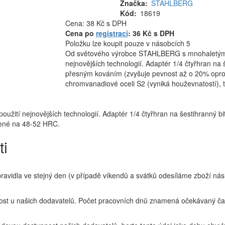
Značka
STAHLBERG
Kód
18619
Cena
Cena: 38 Kč
s DPH
MJ
Cena po
registraci
: 36 Kč s DPH
Položku lze koupit pouze v násobcích 5
Od světového výrobce STAHLBERG s mnohaletými 
nejnovějších technologií. Adaptér 1/4 čtyřhran na 
přesným kováním (zvyšuje pevnost až o 20% opro
chromvanadiové oceli S2 (vyniká houževnatostí),
tí nejnovějších technologií. Adaptér 1/4 čtyřhran na šestihranný bi
zené na 48-52 HRC.
ti
idla ve stejný den (v případě víkendů a svátků odesíláme zboží násl
t u našich dodavatelů. Počet pracovních dnů znamená očekávaný čas