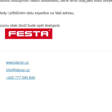
ovou dostupnost našich dodavatelů, berte tento údaj jako dobu obvyk
edy i přibližném datu expedice na Vaši adresu.
ucnu však zboží bude opět dostupné.
www.idaran.cz
info@idaran.cz
+420 777 090 846