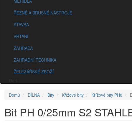
MĚŘIDLA
ŘEZNÉ A BRUSNÉ NÁSTROJE
STAVBA
VRTÁNÍ
ZAHRADA
ZAHRADNÍ TECHNIKA
ŽELEZÁŘSKÉ ZBOŽÍ
Další
Domů
DÍLNA
Bity
Křížové bity
Křížové bity PH0
B
Bit PH 0/25mm S2 STAH