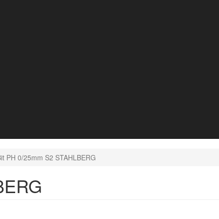
it PH 0/25mm S2 STAHLBERG
LBERG