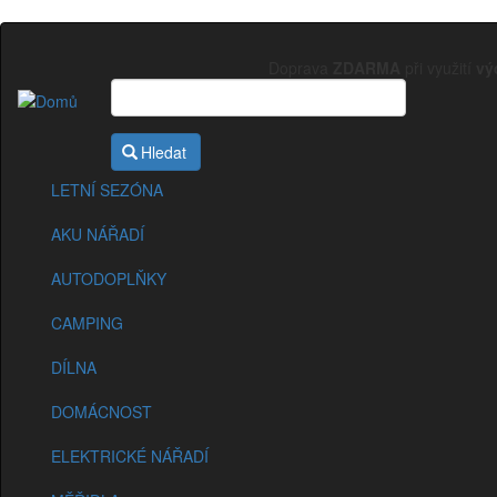
Přejít
k
Doprava
ZDARMA
při využití
vý
hlavnímu
obsahu
Sekce
eshopu
Hledat
LETNÍ SEZÓNA
AKU NÁŘADÍ
AUTODOPLŇKY
CAMPING
DÍLNA
DOMÁCNOST
ELEKTRICKÉ NÁŘADÍ