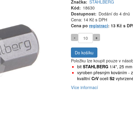
Značka
STAHLBERG
Kód
18630
Dostupnost
Dodání do 4 dnů
Cena
Cena: 14 Kč
s DPH
MJ
Cena po
registraci
: 13 Kč s D
-
+
Do košíku
Položku lze koupit pouze v náso
bit
STAHLBERG
1/4", 25 mm
vyroben přesným kováním - zv
kvalitní
CrV
oceli
S2
vytvrzen
Více informací