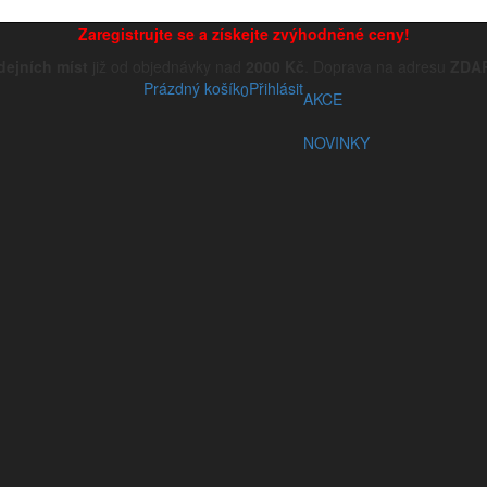
Zaregistrujte se a získejte zvýhodněné ceny!
dejních míst
již od objednávky nad
2000 Kč
. Doprava na adresu
ZDA
Prázdný košík
Přihlásit
0
AKCE
NOVINKY