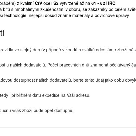
rábění) z kvalitní
CrV
oceli
S2
vytvrzené až na
61 - 62 HRC
a bitů s mnohaletými zkušenostmi v oboru, se zákazníky po celém svět
jší technologie, nejlepší dosud známé materiály a povrchové úpravy
ti
idla ve stejný den (v případě víkendů a svátků odesíláme zboží násl
t u našich dodavatelů. Počet pracovních dnů znamená očekávaný čas
ovou dostupnost našich dodavatelů, berte tento údaj jako dobu obvyk
edy i přibližném datu expedice na Vaši adresu.
ucnu však zboží bude opět dostupné.