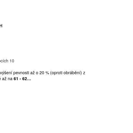
PH
bcích 10
ýšení pevnosti až o 20 % (oproti obrábění) z
é až na
61 - 62…