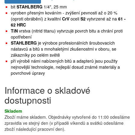
bit
STAHLBERG
1/4", 25 mm
vyroben přesným kováním - zvýšení pevnosti až o 20 %
(oproti obrábění) z kvalitní
CrV
oceli
S2
vytvrzené až na
61 -
62 HRC
TiN
vrstva (nitrid titanu) vytvrzuje povrch bitu a chrání proti
opotřebení
STAHLBERG
je výrobce profesionálních šroubovacích
nástavců a bitů s mnohaletými zkušenostmi v oboru, se
zákazníky po celém světě
při výrobě námi nabízených bitů a adapterů jsou použity
nejnovější technologie, nejlepší dosud známé materiály a
povrchové úpravy
Informace o skladové
dostupnosti
Skladem
Zboží máme skladem. Objednávky vytvořené do 11:00 odesíláme
zpravidla ve stejný den (v případě víkendů a svátků odesíláme
zboží následující pracovní den).