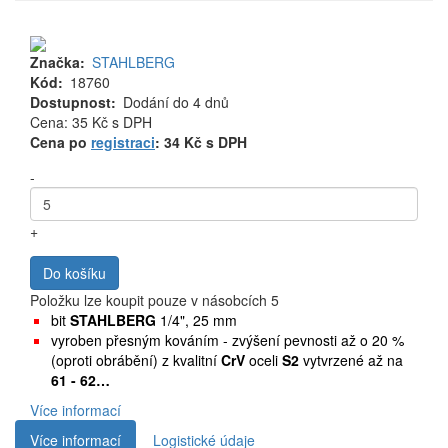
Značka
STAHLBERG
Kód
18760
Dostupnost
Dodání do 4 dnů
Cena
Cena: 35 Kč
s DPH
MJ
Cena po
registraci
: 34 Kč s DPH
-
+
Do košíku
Položku lze koupit pouze v násobcích 5
bit
STAHLBERG
1/4", 25 mm
vyroben přesným kováním - zvýšení pevnosti až o 20 %
(oproti obrábění) z kvalitní
CrV
oceli
S2
vytvrzené až na
61 - 62…
Více informací
Více informací
Logistické údaje